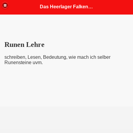
Das Heerlager Falkenhorst
fahrung
Runen Lehre
Codex Belli)
illen
schreiben, Lesen, Bedeutung, wie mach ich selber
Runensteine uvm.
wie Axt,- Messerwurf
d erkunden
 ungewandet
ttelalter Bräuche und Feste