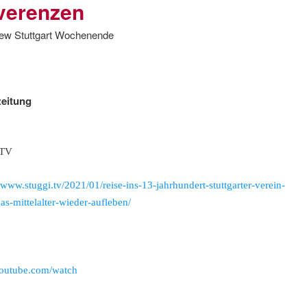
verenzen
rfahrung
iew Stuttgart Wochenende
n Mitgliedern angepasst)
zeitung
 TV
/www.stuggi.tv/2021/01/reise-ins-13-jahrhundert-stuttgarter-verein-
das-mittelalter-wieder-aufleben/
utube.com/watch
ennenlernen