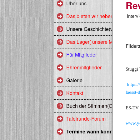
Re
Über uns
Das bieten wir neben 10 Jahre E
Interv
Unsere Geschichte(wird bei neue
Das Lager( unsere Mitglieder)
Filder
Für Mitglieder
Ehrenmitglieder
Stuggi
Galerie
https:/
Kontakt
laesst-
Buch der Stimmen(Gästebuch)
ES-TV
Tafelrunde-Forum
www.yo
Termine wann könnt Ihr uns K