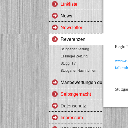
Linkliste
News
Newsletter
Reverenzen
Regio 
Stuttgarter Zeitung
Esslinger Zeitung
www.reg
Stuggi TV
falkenh
Stuttgarter Nachrichten
Martbewertungen des Heerlager
Stuttga
Selbstgemacht
Datenschutz
Impressum