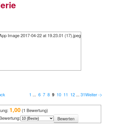
erie
rfahrung
n Mitgliedern angepasst)
pp Image 2017-04-22 at 19.23.01 (17).jpeg
ück
1
...
6
7
8
9
10
11
12
...
31
Weiter ->
1,00
tung:
(1 Bewertung)
Bewertung:
ennenlernen