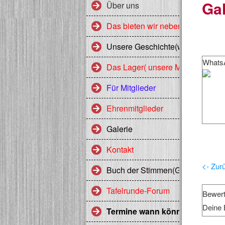
Gal
Über uns
Das bieten wir neben 10 Jahre E
Unsere Geschichte(wird bei neue
WhatsA
Das Lager( unsere Mitglieder)
Für Mitglieder
Ehrenmitglieder
Galerie
Kontakt
<- Zur
Buch der Stimmen(Gästebuch)
Tafelrunde-Forum
Bewer
Deine 
Termine wann könnt Ihr uns K