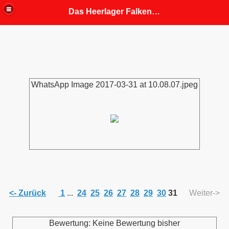
Das Heerlager Falkenhorst
fahrung
 Mitgliedern angepasst)
WhatsApp Image 2017-03-31 at 10.08.07.jpeg
<- Zurück
1
...
24
25
26
27
28
29
30
31
Weiter->
Bewertung: Keine Bewertung bisher