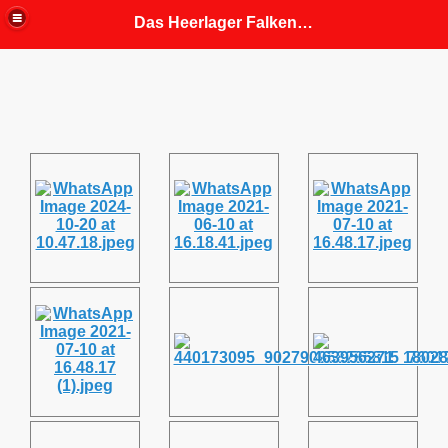
Das Heerlager Falkenhorst
fahrung
 Mitgliedern angepasst)