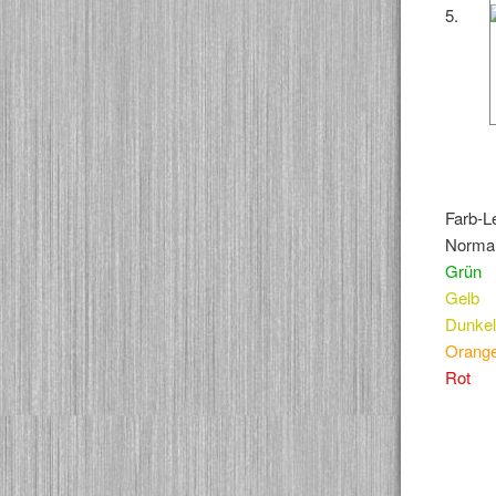
5.
Farb-L
Norma
Grün
Gelb
Dunkel
Orang
Rot