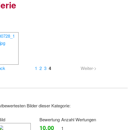
erie
rfahrung
n Mitgliedern angepasst)
ück
1
2
3
4
Weiter->
tbewertesten Bilder dieser Kategorie:
ild
Bewertung
Anzahl Wertungen
ennenlernen
10,00
1