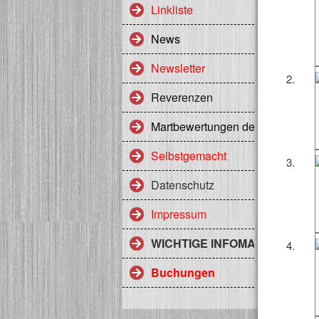
Linkliste
News
Newsletter
2.
Reverenzen
Martbewertungen des Heerlager
Selbstgemacht
3.
Datenschutz
Impressum
WICHTIGE INFOMATIONEN Z
4.
Buchungen