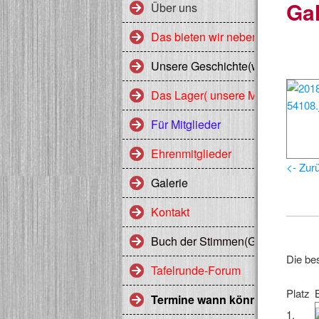
Gal
Über uns
Das bieten wir neben 10 Jahre E
Unsere Geschichte(wird bei neue
Das Lager( unsere Mitglieder)
Für Mitglieder
Ehrenmitglieder
<- Zur
Galerie
Kontakt
Buch der Stimmen(Gästebuch)
Die bes
Tafelrunde-Forum
Platz
B
Termine wann könnt Ihr uns K
1.