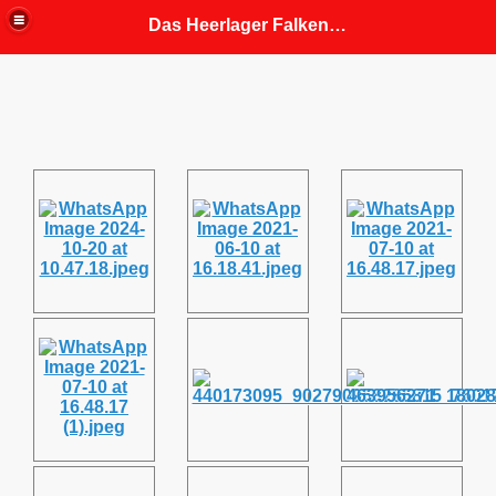
Das Heerlager Falkenhorst
fahrung
 Mitgliedern angepasst)